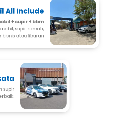
l All Include
mobil + supir + bbm
obil, supir ramah,
bisnis atau liburan
sata
 supir
erbaik.