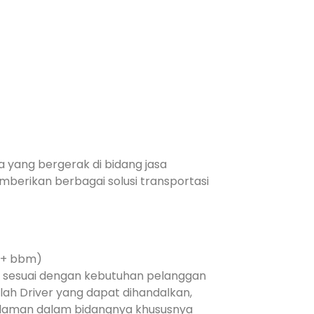
 yang bergerak di bidang jasa
berikan berbagai solusi transportasi
ir+ bbm)
i sesuai dengan kebutuhan pelanggan
lah Driver yang dapat dihandalkan,
galaman dalam bidangnya khususnya