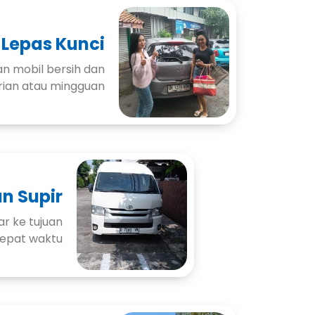
 Lepas Kunci
n mobil bersih dan
rian atau mingguan
n Supir
r ke tujuan
epat waktu