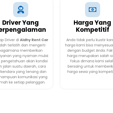
Driver Yang
Harga Yang
erpengalaman
Kompetitif
ap Driver di
Aldhy Rent Car
Anda tidak perlu kuatir ka
dah terlatih dan mengerti
harga kami bisa menyesua
bagaimana memberikan
dengan budget Anda. Fak
ayanan yang nyaman mulai
harga merupakan salah s
i pengetahuan akan kondisi
fokus dimana kami sela
n jalan suatu daerah, cara
bersaing untuk memberi
rkendara yang tenang dan
harga sewa yang kompetit
mampuan komunikasi yang
mah ke setiap pelanggan.