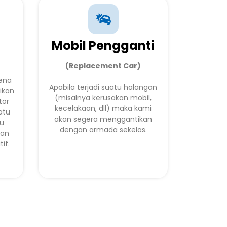
Mobil Pengganti
(Replacement Car)
rena
Apabila terjadi suatu halangan
ikan
(misalnya kerusakan mobil,
tor
kecelakaan, dll) maka kami
atu
akan segera menggantikan
lu
dengan armada sekelas.
kan
if.